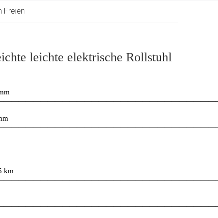
m Freien
ichte leichte elektrische Rollstuhl
 mm
——————————————————————————————
 mm
——————————————————————————————
——————————————————————————————
5 km
——————————————————————————————
——————————————————————————————