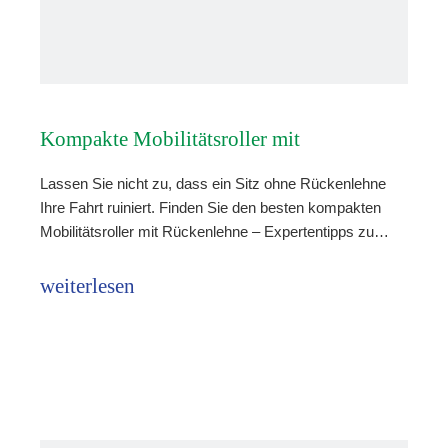
Kompakte Mobilitätsroller mit
Lassen Sie nicht zu, dass ein Sitz ohne Rückenlehne
Rückenlehne: Hinweise zum Komfort
Ihre Fahrt ruiniert. Finden Sie den besten kompakten
Mobilitätsroller mit Rückenlehne – Expertentipps zu
Unterstützung und Tragbarkeit.
weiterlesen