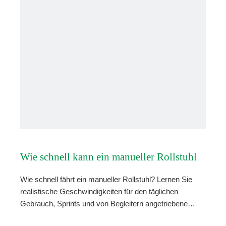
Wie schnell kann ein manueller Rollstuhl
Wie schnell fährt ein manueller Rollstuhl? Lernen Sie
fahren?
realistische Geschwindigkeiten für den täglichen
Gebrauch, Sprints und von Begleitern angetriebene
Stühle. Maximieren Sie Ihre Mobilität.