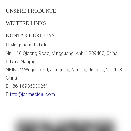
UNSERE PRODUKTE
WEITERE LINKS
KONTAKTIERE UNS

Mingguang-Fabrik:
Nr. .116 Qicang Road, Mingguang, Anhui, 239400, China
Büro Nanjing:

NEIN.12 Wuge Road, Jiangning, Nanjing, Jiangsu, 211113
Elektrisch faltbare Rollstühle für den
China
Haben Sie Probleme mit schweren Rollstühlen?
+86-18936030251

täglichen Gebrauch
Entdecken Sie, wie Sie einen faltbaren, elektrisch
info@jbhmedical.com

unterstützten Stuhl auswählen, der Hebegewicht,
Batterievorschriften und täglichen Gebrauch in Einklang
bringt.
weiterlesen