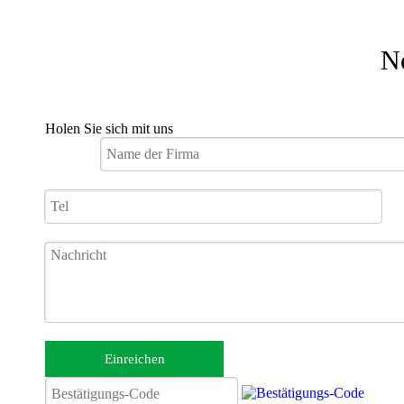
N
Holen Sie sich mit uns
Zusammenklappbarer elektrischer Rollstuhl
Einreichen
JBH Leichtmetallrahmen und tragbarer
zusammenklappbarer Elektrorollstuhl D15