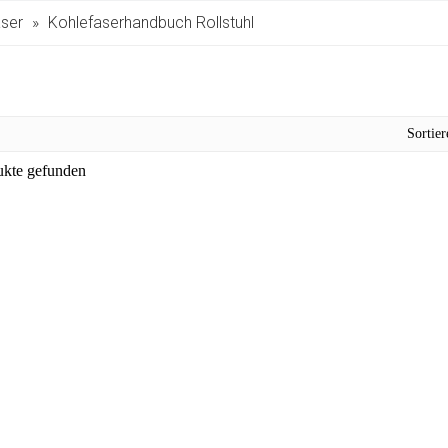
aser
»
Kohlefaserhandbuch Rollstuhl
Sortie
ukte gefunden