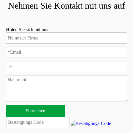
Nehmen Sie Kontakt mit uns auf
Mobilitätsrollers?
Holen Sie sich mit uns
Zunächst einmal bieten Mobilitätsroller ein bequemes
Fortbewegungsmittel für Menschen mit eingeschränkter Mobilität
oder Behinderungen.Sie verfügen oft über elektrische
Antriebssysteme, die Benutzern helfen, sich in Situationen
fortzubewegen, in denen das Gehen schwierig oder unmöglich
ist.Diese Fahrzeuge verfügen typischerweise über stabile Sitze,
Armlehnen und Bedienelemente, um die Sicherheit und den
Komfort des Benutzers zu gewährleisten.Zweitens streben
Designer in der Regel danach, Roller leicht und einfach
zusammenklappbar zu machen, wenn man bedenkt, dass
Einreichen
Benutzer Roller möglicherweise bei unterschiedlichen
Gelegenheiten verwenden müssen.Dadurch können Benutzer
den Roller bequem zusammenklappen und im Kofferraum eines