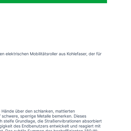
n elektrischen Mobilitätsroller aus Kohlefaser, der für
re Hände über den schlanken, mattierten
f schwere, sperrige Metalle bemerken. Dieses
ich steife Grundlage, die Straßenvibrationen absorbiert
ngigkeit des Endbenutzers entwickelt und reagiert mit
ist. Das subtile Summen des hocheffizienten 180-W-