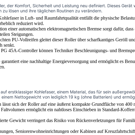
ller, der Komfort, Sicherheit und Leistung neu definiert. Dieses Gerä
zu lösen und ihre täglichen Routinen zu verändern.
lefaser in Luft- und Raumfahrtqualität entfällt die physische Belast
heblich reduziert wird.
ion einer automatischen elektromagnetischen Bremse sorgt dafür, dass de
teilen Steigungen.
chten PU-Vollreifen gleitet dieser Roller über scharfkantiges Geröll
h senkt.
G 45A-Controller können Techniker Beschleunigungs- und Bremsprofi
e garantiert eine nachhaltige Energieversorgung und ermöglicht es Be
en.
ht auf erstklassiger Kohlefaser, einem Material, das für sein außergew
 einem Nettogewicht von lediglich 19 kg (ohne Batterien) und ermögli
 lässt sich der Roller auf eine äußerst kompakte Grundfläche von 
Faltvolumen ermöglicht ein nahtloses Einschieben in Standard-Koffe
ierte Gewicht verringert das Risiko von Rückenverletzungen für Famil
ngen, Seniorenwohneinrichtungen oder Kabinen auf Kreuzfahrtschiffen