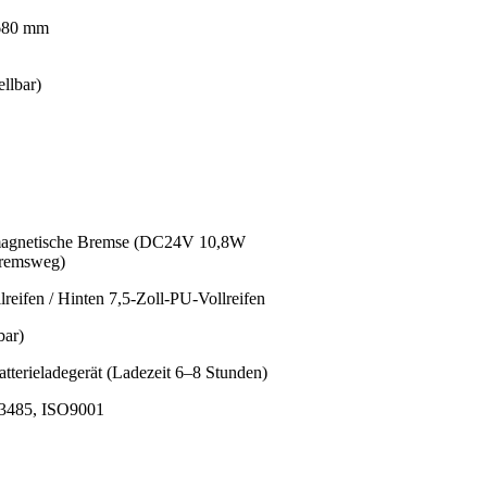
680 mm
ellbar)
omagnetische Bremse (DC24V 10,8W
Bremsweg)
reifen / Hinten 7,5-Zoll-PU-Vollreifen
bar)
erieladegerät (Ladezeit 6–8 Stunden)
3485, ISO9001