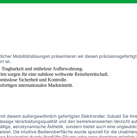
tlicher Mobilitätslösungen präsentieren wir diesen präzisionsgefertigte
t ist.
he Tragbarkeit und mühelose Aufbewahrung.
en sorgen für eine nahtlose weltweite Reisebereitschaft.
misslose Sicherheit und Kontrolle.
ortigen internationalen Markteintritt.
it diesem außergewöhnlich gefertigten Elektroroller. Sobald Sie Ih
klassige Verarbeitungsqualität und den bemerkenswerten Verzicht au
uffällige, aerodynamische Ästhetik, sondern bietet auch eine unglaubl
eistet. Die intuitive Bedienoberfläche wurde speziell für die Unabhä
se Navigation durch überfüllte Räume oder enge Korridore möglich 