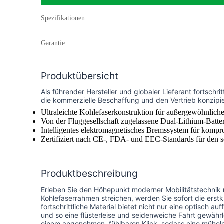
Spezifikationen
Garantie
Produktübersicht
Als führender Hersteller und globaler Lieferant fortschrit
die kommerzielle Beschaffung und den Vertrieb konzipier
Ultraleichte Kohlefaserkonstruktion für außergewöhnlic
Von der Fluggesellschaft zugelassene Dual-Lithium-Batteri
Intelligentes elektromagnetisches Bremssystem für kompro
Zertifiziert nach CE-, FDA- und EEC-Standards für den sof
Produktbeschreibung
Erleben Sie den Höhepunkt moderner Mobilitätstechnik m
Kohlefaserrahmen streichen, werden Sie sofort die erst
fortschrittliche Material bietet nicht nur eine optisch a
und so eine flüsterleise und seidenweiche Fahrt gewährl
einem angenehmen, fühlbaren Klick, sodass eine mühelo