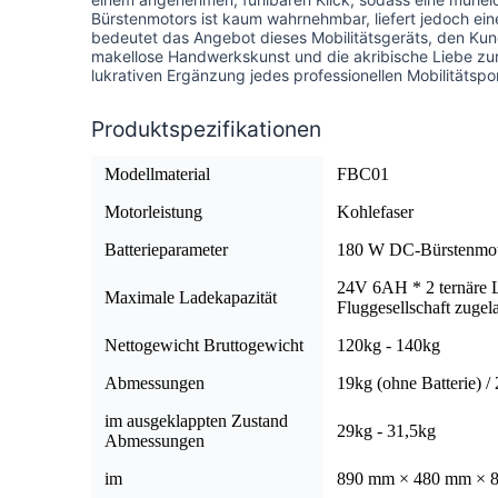
Bürstenmotors ist kaum wahrnehmbar, liefert jedoch eine
bedeutet das Angebot dieses Mobilitätsgeräts, den Kun
makellose Handwerkskunst und die akribische Liebe zum
lukrativen Ergänzung jedes professionellen Mobilitätspor
Produktspezifikationen
Modellmaterial
FBC01
Motorleistung
Kohlefaser
Batterieparameter
180 W DC-Bürstenmo
24V 6AH * 2 ternäre L
Maximale Ladekapazität
Fluggesellschaft zugel
Nettogewicht Bruttogewicht
120kg - 140kg
Abmessungen
19kg (ohne Batterie) / 
im ausgeklappten Zustand
29kg - 31,5kg
Abmessungen
im
890 mm × 480 mm × 