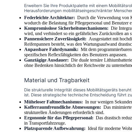
Erweitern Sie Ihre Produktpalette mit einem Mobilitätsro
Herausforderungen mobilitätseingeschränkter Menschen 
Federleichte Architektur:
Durch die Verwendung von Koh
wodurch die Belastung für Pflegepersonal und Benutzer er
Kompromisslose Sicherheitsmechanismen:
Die Integrat
wird, und verhindert so ein gefährliches Zurückrollen an s
Pannensichere Zuverlässigkeit:
Ausgestattet mit hochdi
Reifenpannen besteht, was den Wartungsaufwand drastisc
Anpassbare Fahrdynamik:
Mit dem programmierbaren P
spezifischen Reflexfähigkeiten des Benutzers anpassen.
Ganztägige Ausdauer:
Die duale ternäre Lithiumbatteri
ohne Bedenken hinsichtlich der Reichweite zu unternehm
Material und Tragbarkeit
Die strukturelle Integrität dieses Mobilitätsgeräts beru
ist. Diese strategische technische Entscheidung führt zu
Müheloser Faltmechanismus:
In nur wenigen Sekunden
Kofferraumfreundliche Abmessungen:
Das minimierte 
strukturellen Änderungen erforderlich sind.
Ergonomie für das Pflegepersonal:
Das drastisch reduz
in Transportfahrzeuge.
Platzsparende Aufbewahrung:
Ideal für moderne Wohnu