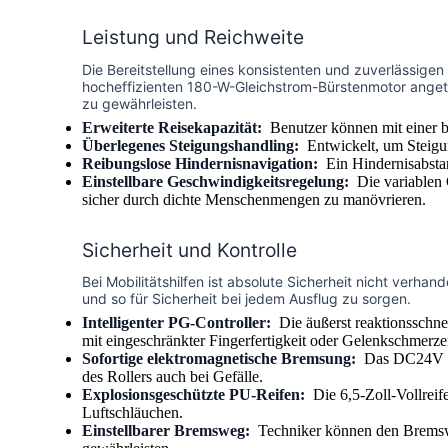
Leistung und Reichweite
Die Bereitstellung eines konsistenten und zuverlässige
hocheffizienten 180-W-Gleichstrom-Bürstenmotor angetri
zu gewährleisten.
Erweiterte Reisekapazität:
Benutzer können mit einer b
Überlegenes Steigungshandling:
Entwickelt, um Steigu
Reibungslose Hindernisnavigation:
Ein Hindernisabstand
Einstellbare Geschwindigkeitsregelung:
Die variablen 
sicher durch dichte Menschenmengen zu manövrieren.
Sicherheit und Kontrolle
Bei Mobilitätshilfen ist absolute Sicherheit nicht verh
und so für Sicherheit bei jedem Ausflug zu sorgen.
Intelligenter PG-Controller:
Die äußerst reaktionsschne
mit eingeschränkter Fingerfertigkeit oder Gelenkschmerze
Sofortige elektromagnetische Bremsung:
Das DC24V 10
des Rollers auch bei Gefälle.
Explosionsgeschützte PU-Reifen:
Die 6,5-Zoll-Vollreif
Luftschläuchen.
Einstellbarer Bremsweg:
Techniker können den Bremsweg