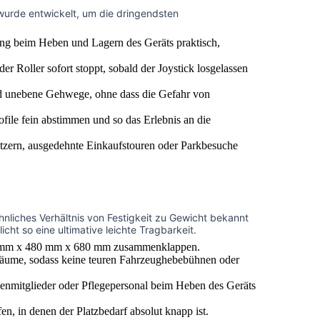
t wurde entwickelt, um die dringendsten
ung beim Heben und Lagern des Geräts praktisch,
r Roller sofort stoppt, sobald der Joystick losgelassen
 und unebene Gehwege, ohne dass die Gefahr von
le fein abstimmen und so das Erlebnis an die
nutzern, ausgedehnte Einkaufstouren oder Parkbesuche
öhnliches Verhältnis von Festigkeit zu Gewicht bekannt
cht so eine ultimative leichte Tragbarkeit.
400 mm x 480 mm x 680 mm zusammenklappen.
rräume, sodass keine teuren Fahrzeughebebühnen oder
ienmitglieder oder Pflegepersonal beim Heben des Geräts
, in denen der Platzbedarf absolut knapp ist.