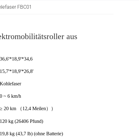
ohlefaser FBC01
tromobilitätsroller aus
36,6'*18,9'*34,6
15,7'*18,9'*26,8'
Kohlefaser
0 ~ 6 km/h
≥ 20 km （12,4 Meilen））
120 kg (26406 Pfund)
19,8 kg (43,7 lb) (ohne Batterie)