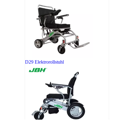
D29 Elektrorollstuhl
Zusammenklappbarer elektrischer Rollstuhl