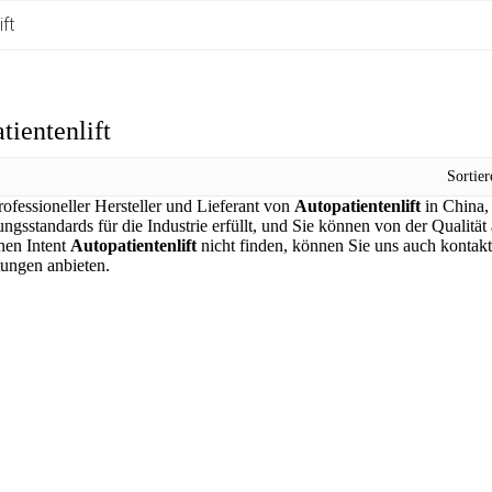
ft
tientenlift
Sortie
rofessioneller Hersteller und Lieferant von
Autopatientenlift
in China,
rungsstandards für die Industrie erfüllt, und Sie können von der Qualitä
nen Intent
Autopatientenlift
nicht finden, können Sie uns auch kontak
tungen anbieten.