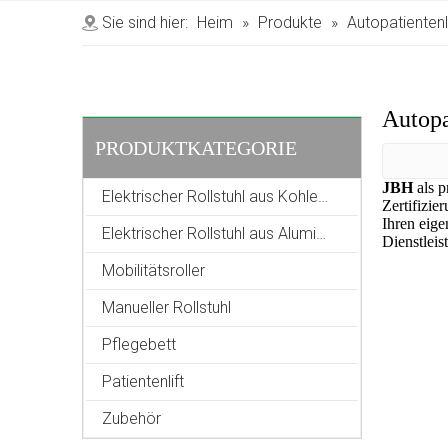
Sie sind hier:
Heim
»
Produkte
»
Autopatientenli
Autopa
PRODUKTKATEGORIE
JBH
als p
Elektrischer Rollstuhl aus Kohlefaser
Zertifizie
Ihren eige
Elektrischer Rollstuhl aus Aluminiumlegierung
Dienstleis
Mobilitätsroller
Manueller Rollstuhl
Pflegebett
Patientenlift
Zubehör