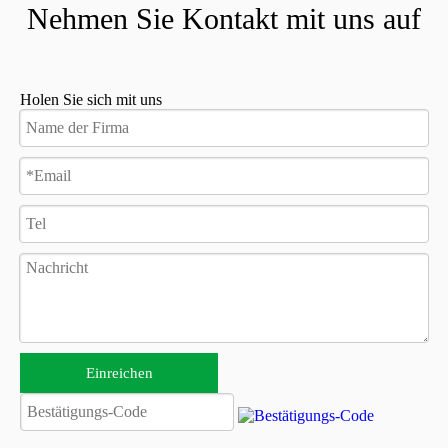
Nehmen Sie Kontakt mit uns auf
Repräsentation in den Medien
Holen Sie sich mit uns
Eine der mächtigsten Möglichkeiten, wie
elektrische Rollstühle soziale und kulturelle
Einstellungen gestalten können, ist die
Darstellung in den populären Medien. Filme,
Fernsehsendungen und Werbung alle formen
die öffentliche Wahrnehmung von
Behinderungen und elektrische Rollstühle häufig
Teil dieser Darstellungen.
Einreichen
Leider sind diese Darstellungen nicht immer