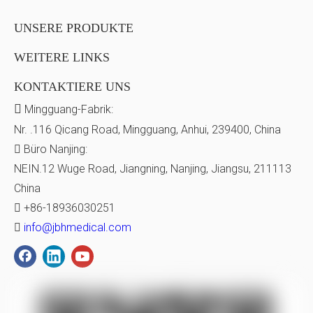
genau oder respektvoll. In einigen Fällen werden
UNSERE PRODUKTE
elektrische Rollstühle als Belastung oder Quelle
WEITERE LINKS
von Mitleid dargestellt, die schädliche
KONTAKTIERE UNS
Stereotypen und stigmatisierende Menschen mit

Mingguang-Fabrik:
Behinderungen aufrechterhalten. In anderen
Nr. .116 Qicang Road, Mingguang, Anhui, 239400, China
Büro Nanjing:
Fällen werden sie für komödiantische Effekte

NEIN.12 Wuge Road, Jiangning, Nanjing, Jiangsu, 211113
verwendet und die Herausforderungen und
China
Erfahrungen von Menschen mit Behinderungen
+86-18936030251

trivialisieren.
info@jbhmedical.com

Es gibt jedoch auch Beispiele für
Medienrepräsentationen von elektrischen